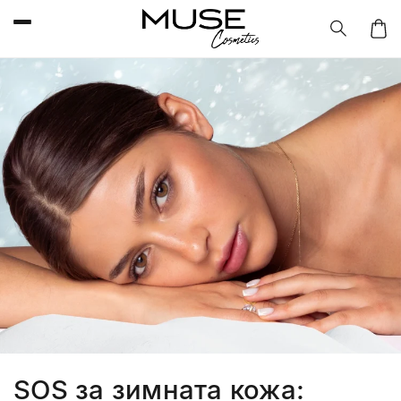
Преминаване
към
съдържанието
Колич
SOS за зимната кожа: