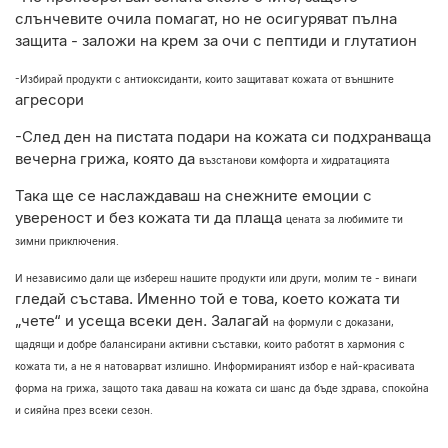
слънчевите очила помагат, но не
осигуряват пълна
защита - заложи на крем за очи с пептиди и глутатион
-Избирай продукти с антиоксиданти, които защитават кожата от външните
агресори
-След ден на пистата подари на кожата си подхранваща
вечерна грижа, която да
възстанови комфорта и хидратацията
Така ще се наслаждаваш на снежните емоции с
увереност и без кожата ти да плаща
цената за любимите ти
зимни приключения.
И независимо дали ще избереш нашите продукти или други, молим те - винаги
гледай състава. Именно той е това, което кожата ти
„чете“ и усеща всеки ден. Залагай
на формули с доказани,
щадящи и добре балансирани активни съставки, които работят в хармония с
кожата ти, а не я натоварват излишно. Информираният избор е
най-красивата
форма на грижа, защото така даваш на кожата си шанс да бъде
здрава, спокойна
и сияйна през всеки сезон.