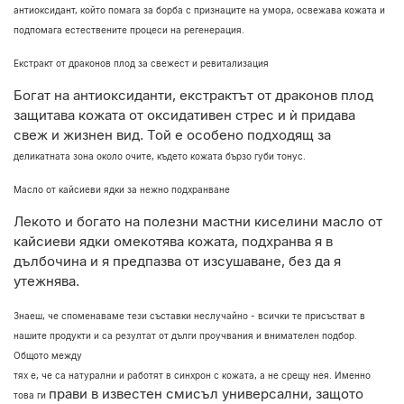
антиоксидант, който помага за борба с признаците на умора, освежава кожата и
подпомага естествените процеси на регенерация.
Екстракт от драконов плод за свежест и ревитализация
Богат на антиоксиданти, екстрактът от драконов плод
защитава кожата от
оксидативен стрес и ѝ придава
свеж и жизнен вид. Той е особено подходящ за
деликатната зона около очите, където кожата бързо губи тонус.
Масло от кайсиеви ядки за нежно подхранване
Лекото и богато на полезни мастни киселини масло от
кайсиеви ядки омекотява
кожата, подхранва я в
дълбочина и я предпазва от изсушаване, без да я
утежнява.
Знаеш, че споменаваме тези съставки неслучайно - всички те присъстват в
нашите
продукти и са резултат от дълги проучвания и внимателен подбор.
Общото между
тях е, че са натурални и работят в синхрон с кожата, а не срещу нея. Именно
прави в известен смисъл универсални, защото
това ги