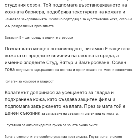
студения сезон. Той
подпомага възстановяването на
кожната бариера, подобрява текстурата на кожата и
намалява зачервяванията. Особено подходящ е за чувствителна кожа, склонна
към
раздразнения през зимата.
Витамин Е - щит срещу външните агресори
Познат като мощен антиоксидант, витамин Е защитава
кожата от вредните влияния
на околната среда, а
именно злодеите Студ, Вятър и Замърсяване. Освен
това
подпомага задържането на влагата и прави кожата по-мека и еластична.
Колаген за комфорт и гладкост
Колагенът допринася за усещането за гладка и
подхранена кожа, като създава
защитен филм и
подпомага задържането на влага. През зимата той е
ценен съюзник
за запазване на свежия и плътен вид на кожата.
Глутатион за антиоксидантна грижа за зоната около очите
Зоната около очите е особено уязвима през зимата. Глутатионът е силен