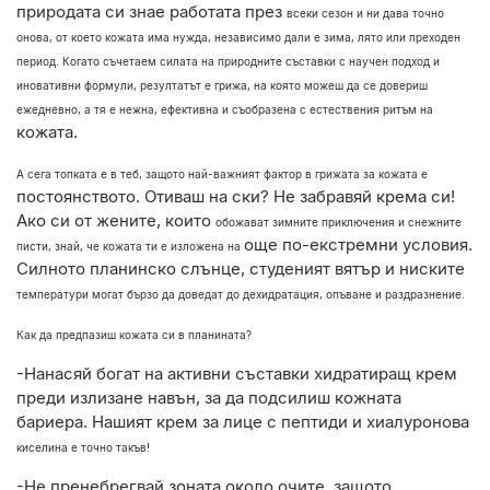
природата си знае работата през
всеки сезон и ни дава точно
онова, от което кожата има нужда, независимо дали е
зима, лято или преходен
период. Когато съчетаем силата на природните съставки с
научен подход и
иновативни формули, резултатът е грижа, на която можеш да се
довериш
ежедневно, а тя е нежна, ефективна и съобразена с естествения ритъм на
кожата.
А сега топката е в теб, защото най-важният фактор в грижата за кожата е
постоянството. Отиваш на ски? Не забравяй крема си!
Ако си от жените, които
обожават зимните приключения и снежните
още по-екстремни условия.
писти, знай, че кожата ти е изложена на
Силното планинско слънце, студеният вятър и ниските
температури могат бързо да доведат до дехидратация, опъване и раздразнение.
Как да предпазиш кожата си в планината?
-Нанасяй богат на активни съставки хидратиращ крем
преди излизане навън, за
да подсилиш кожната
бариера. Нашият крем за лице с пептиди и хиалуронова
киселина е точно такъв!
-Не пренебрегвай зоната около очите, защото