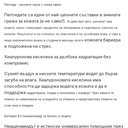
Пептиди - малките герои с голям ефект
Пептидите са едни от най-ценните съставки в зимната
грижа за кожата (и не само!).
Те действат като „сигнали“ към
кожата, които стимулират процесите на обновяване и
подпомагат синтеза на
колаген. Резултатът е по-стегната, по-еластична и по-
устойчива кожа, а това е
кожната бариера
нещо изключително важно в студените месеци, когато
е подложена на стрес.
Хиалуронова киселина за дълбока хидратация без
компромис
Сухият въздух и ниските температури водят до бърза
загуба на влага. Хиалуроновата
киселина има
способността да задържа водата в кожата и да я
поддържа
хидратирана, гладка и изпълнена с комфорт. През зимата тя
помага за намаляване
на усещането за опъване и предотвратява появата на
сухи зони и лющене.
Витамин B3 (ниацинамид) за баланс и защита
Ниацинамидът е истински универсален помощник през