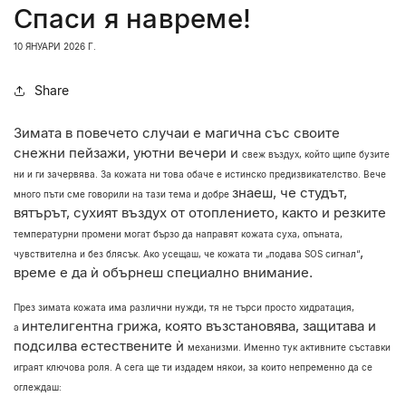
Спаси я навреме!
10 ЯНУАРИ 2026 Г.
Share
Зимата в повечето случаи е магична със своите
снежни пейзажи, уютни вечери и
свеж въздух, който щипе бузите
ни и ги зачервява. За кожата ни това обаче е
истинско предизвикателство. Вече
знаеш, че студът,
много пъти сме говорили на тази тема и добре
вятърът, сухият въздух от отоплението, както и резките
температурни промени могат бързо да направят кожата суха, опъната,
,
чувствителна
и без блясък. Ако усещаш, че кожата ти „подава SOS сигнал“
време е да ѝ обърнеш
специално внимание.
През зимата кожата има различни нужди, тя не търси просто хидратация,
интелигентна грижа, която възстановява, защитава и
а
подсилва естествените ѝ
механизми. Именно тук активните съставки
играят ключова роля. А сега ще ти
издадем някои, за които непременно да се
оглеждаш: