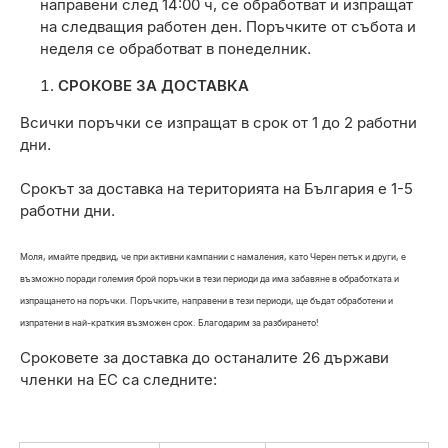
направени след 14:00 ч, се обработват и изпращат
на следващия работен ден. Поръчките от събота и
неделя се обработват в понеделник.
СРОКОВЕ ЗА ДОСТАВКА
Всички поръчки се изпращат в срок от 1 до 2 работни
дни.
Срокът за доставка на територията на България е 1-5
работни дни.
Моля, имайте предвид, че при активни кампании с намаления, като Черен петък и други, е
възможно поради големия брой поръчки в тези периоди да има забавяне в обработката и
изпращането на поръчки. Поръчките, направени в тези периоди, ще бъдат обработени и
изпратени в най-краткия възможен срок. Благодарим за разбирането!
Сроковете за доставка до останалите 26 държави
членки на ЕС са следните: