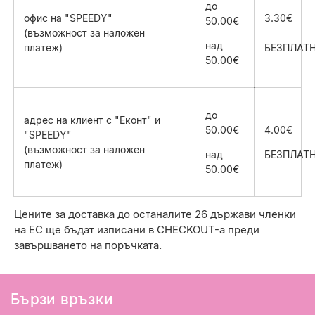
до
офис на "SPEEDY"
3.30€
50.00€
(възможност за наложен
над
платеж)
БЕЗПЛАТ
50.00€
до
адрес на клиент с "Еконт" и
50
.00€
4.00€
"SPEEDY"
(възможност за наложен
над
БЕЗПЛАТ
платеж)
50
.00€
Цените за доставка до
останалите 26 държави членки
на ЕС ще бъдат изписани в CHECKOUT-а преди
завършването на поръчката.
Бързи връзки