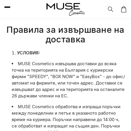
Преминаване
към
съдържанието
Колич
Правила за извършване на
доставка
УСЛОВИЯ:
MUSE Cosmetics
извършва доставки до всяка
точка на територията на България с куриерски
фирми "SPEEDY", "BOX NOW" и "EasyBox" - до офис/
автомат на фирмите, или точен адрес. Доставки се
извършват до адрес и на територията на останалите
26 държави членки на ЕС.
MUSE Cosmetics
обработва и изпраща поръчки
между понеделник и петък в указаното работно
време на куриера. Поръчки направени до 14:00 ч,
се обработват и изпращат на същия ден. Поръчки