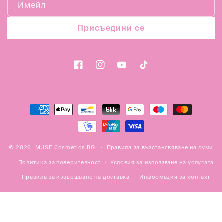
Имейл
Присъедини се
Facebook
Instagram
YouTube
TikTok
Начини
на
плащане
© 2026,
MUSE Cosmetics BG
Правила за възстановяване на суми
Политика за поверителност
Условия за използване на услугата
Правила за извършване на доставка
Информация за контакт