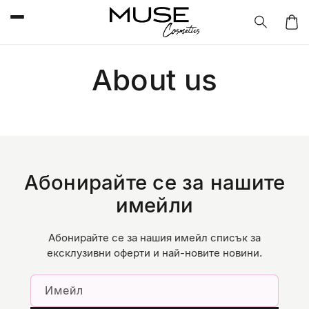
Преминаване
към
съдържанието
Колич
About us
Абонирайте се за нашите
имейли
Абонирайте се за нашия имейл списък за
ексклузивни оферти и най-новите новини.
Имейл