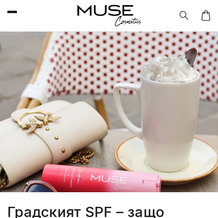
Преминаване
към
съдържанието
Колич
Градският SPF – защо