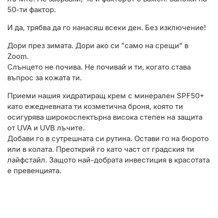
50-ти фактор.
И да, трябва да го нанасяш всеки ден. Без изключение!
Дори през зимата. Дори ако си "само на срещи" в
Zoom.
Слънцето не почива. Не почивай и ти, когато става
въпрос за кожата ти.
Приеми нашия хидратиращ крем с минерален SPF50+
като ежедневната ти козметична броня, която ти
осигурява широкоспектърна висока степен на защита
от UVA и UVB лъчите.
Добави го в сутрешната си рутина. Остави го на бюрото
или в колата. Преоткрий го като част от градския ти
лайфстайл. Защото най-добрата инвестиция в красотата
е превенцията.