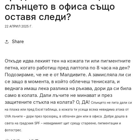
слънцето в офиса също
оставя следи?
22 АПРИЛ 2025 Г.
Share
Откъде идва лекият тен на кожата ти или пигментните
петна, когато работиш пред лаптопа по 8 часа на ден?
Подозираме, че не е от Малдивите. А замисляла ли си
се защо в момента, в който облечеш тениската, и
веднага имаш лека разлика на ръкава, дори да си била
само в колата. Дали лъчите не минават и през
защитените стъкла на колата? О, ДА!
Слънцето не пита дали си
на плажа или пред Excel таблица, а кожата ти усеща всяка невидима атака от
UVA лъчите – дори през прозорец, в облачен ден или в офиса. Добре дошла в
света на градския SPF – невидимият щит срещу стареене, пигментации и
фотострес.