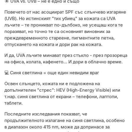
☀️ UVA vs. UVB – не е едно и също
Повечето от нас асоциират SPF със слънчево изгаряне
(UVB). Но истинският "тих убиец" за кожата са UVA
лъчите – те проникват по-дълбоко, не усещаш кога те
поразяват, но точно те са основният виновник за
преждевременното стареене, пигментните петна,
отпускането на кожата и дори рак на кожата.
И да, UVA лъчите минават през стъкло - през прозореца
на офиса, колата, кафенето… И дори в облачно време.
💻 Синя светлина = още един невидим враг
Освен слънцето, кожата ни е подложена на
допълнителен "стрес": HEV (High-Energy Visible) или
т.нар. синя светлина от екрани – телефони, лаптопи,
таблети.
Последните изследвания показват, че
продължителното излагане на синя светлина, особено
в диапазон около 415 nm, може да допринасе за