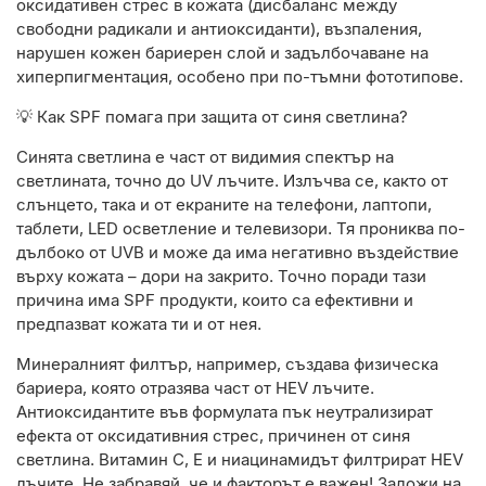
оксидативен стрес в кожата (д
исбаланс между
свободни радикали и антиоксиданти
), възпаления,
нарушен кожен бариерен слой и задълбочаване на
хиперпигментация, особено при по-тъмни фототипове.
💡 Как SPF помага при защита от синя светлина?
Синята светлина
е част от видимия спектър на
светлината, точно до UV лъчите. Излъчва се, както от
слънцето, така и от екраните на телефони, лаптопи,
таблети, LED осветление и телевизори. Тя прониква по-
дълбоко от UVB и може да има негативно въздействие
върху кожата – дори на закрито. Точно поради тази
причина има SPF продукти, които са ефективни и
предпазват кожата ти и от нея.
Минералният филтър, например, създава физическа
бариера, която отразява част от HEV лъчите.
Антиоксидантите във формулата пък неутрализират
ефекта от оксидативния стрес, причинен от синя
светлина. Витамин C, E и ниацинамидът филтрират HEV
лъчите. Не забравяй, че и факторът е важен! Заложи на