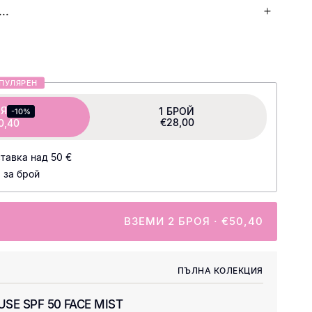
..
мула
ПУЛЯРЕН
деликатни кокосови пенители
ОЯ
1 БРОЙ
без да я изсушава.
-10%
€28,00
0,40
андула
успокоява
тавка над 50 €
 за брой
естествени AHA киселини
овяването на кожата
ВЗЕМИ 2 БРОЯ · €50,40
ъставки
ПЪЛНА КОЛЕКЦИЯ
задържането на влагата
SE SPF 50 FACE MIST