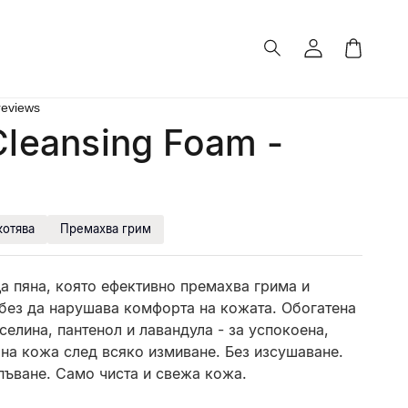
Влизане
Количка
reviews
Cleansing Foam -
отява
Премахва грим
 пяна, която ефективно премахва грима и
без да нарушава комфорта на кожата. Обогатена
селина, пантенол и лавандула - за успокоена,
на кожа след всяко измиване. Без изсушаване.
пъване. Само чиста и свежа кожа.