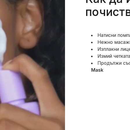
почист
Натисни помпа
Нежно масажи
Изплакни лиц
Измий четкат
Продължи със
Mask