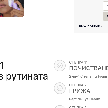
Вградената ант
по-д
ВИЖ ПОВЕЧЕ
↓
микроциркулац
1
СТЪПКА 1:
check_circle
ПОЧИСТВАН
в рутината
2-in-1 Cleansing Foam 
СТЪПКА 2:
check_circle
ГРИЖА
Peptide Eye Cream
СТЪПКА 3: