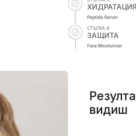
check_circle
ХИДРАТАЦИ
Peptide Serum
СТЪПКА 4:
check_circle
ЗАЩИТА
Face Moisturizer
Резулта
видиш