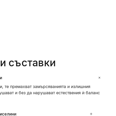
и съставки
и
и, те премахват замърсяванията и излишния
ушават и без да нарушават естествения ѝ баланс
киселини