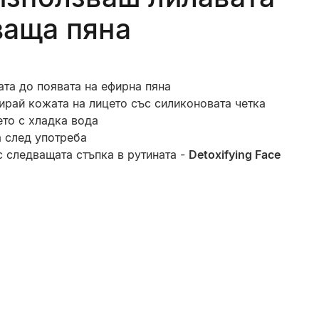
ваща пяна
та до появата на ефирна пяна
рай кожата на лицето със силиконовата четка
ето с хладка вода
а след употреба
 следващата стъпка в рутината -
Detoxifying Face