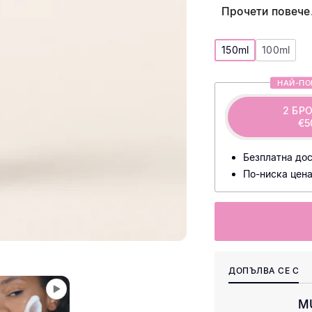
Прочети повече.
Натурална фор
150ml
100ml
НАЙ-ПО
2 БР
€5
лав
Безплатна дос
По-ниска цена
подпомагат обн
Хидратиращи с
ДОПЪЛВА СЕ С
MU