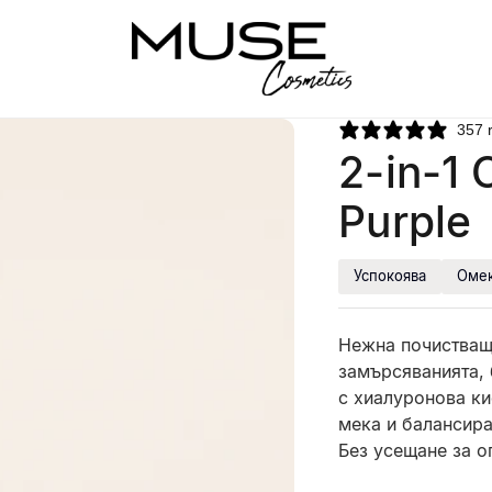
357 
2-in-1 
Purple
Успокоява
Омек
Нежна почистваща
замърсяванията, 
с хиалуронова ки
мека и балансира
Без усещане за о