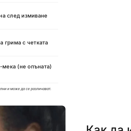
на след измиване
а грима с четката
о-мека (не опъната)
лни и може да се различават.
Как да 