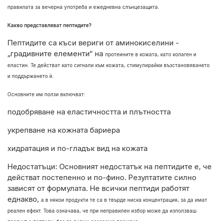
правилата за вечерна употреба и ежедневна слънцезащита.
Какво представляват пептидите?
Пептидите са къси вериги от аминокиселини -
„градивните елементи“ на
протеините в кожата, като колаген и
еластин. Те действат като сигнали към кожата,
стимулирайки възстановяването
и поддържането ѝ.
Основните им ползи включват:
подобряване на еластичността и плътността
укрепване на кожната бариера
хидратация и по-гладък вид на кожата
Недостатъци: Основният недостатък на пептидите е, че
действат постепенно и по-
фино. Резултатите силно
зависят от формулата. Не всички пептиди работят
еднакво,
а в някои продукти те са в твърде ниска концентрация, за да имат
реален ефект. Това
означава, че при неправилен избор може да използваш