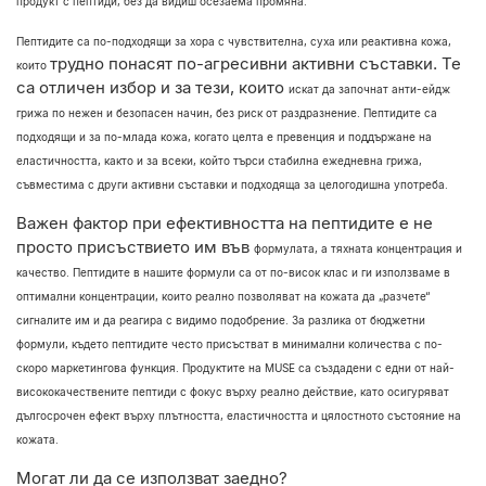
продукт с пептиди, без да
видиш осезаема промяна.
Пептидите са по-подходящи за хора с чувствителна, суха или реактивна кожа,
трудно понасят по-агресивни активни съставки. Те
които
са отличен избор и за тези, които
искат да започнат анти-ейдж
грижа по нежен и безопасен начин, без риск от
раздразнение. Пептидите са
подходящи и за по-млада кожа, когато целта е
превенция и поддържане на
еластичността, както и за всеки, който търси стабилна
ежедневна грижа,
съвместима с други активни съставки и подходяща за
целогодишна употреба.
Важен фактор при ефективността на пептидите е не
просто присъствието им във
формулата, а тяхната концентрация и
качество. Пептидите в нашите формули са от по-висок клас и ги
използваме в
оптимални концентрации, които реално позволяват на кожата да
„разчете“
сигналите им и да реагира с видимо подобрение. За разлика от бюджетни
формули, където пептидите често присъстват в минимални количества с по-
скоро
маркетингова функция. Продуктите на MUSE са създадени с едни от най-
висококачествените пептиди с
фокус върху реално действие, като
осигуряват
дългосрочен ефект върху плътността, еластичността и
цялостното състояние на
кожата.
Могат ли да се използват заедно?