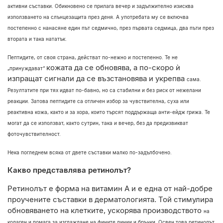
активни съставки. Обикновено се прилага вечер и
задължително изисква
използването на слънцезащита през деня. А употребата му се
включва
постепенно с нанасяне един път седмично, през първата седмица, два пъти
през
втората и така нататък.
Пептидите, от своя страна, действат по-нежно и постепенно. Те не
кожата да се обновява, а по-скоро ѝ
„принуждават“
изпращат сигнали да се възстановява и укрепва
сама.
Резултатите при тях идват по-бавно, но са стабилни и без риск от нежелани
реакции. Затова пептидите са отличен избор за чувствителна, суха или
реактивна
кожа, както и за хора, които търсят поддържаща анти-ейдж грижа. Те
могат да се
използват, както сутрин, така и вечер, без да предизвикват
фоточувствителност.
Нека погледнем всяка от двете съставки малко по-задълбочено.
Какво представлява ретинолът?
Ретинолът е форма на витамин А и е една от най-добре
проучените съставки в
дерматологията. Той стимулира
обновяването на клетките, ускорява производството
на
колаген и помага за изглаждане на фините линии и бръчки. Освен това ретинолът