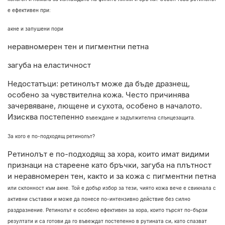
е ефективен при:
акне и запушени пори
неравномерен тен и пигментни петна
загуба на еластичност
Недостатъци: ретинолът може да бъде дразнещ,
особено за чувствителна кожа. Често
причинява
зачервяване, лющене и сухота, особено в началото.
Изисква постепенно
въвеждане и задължителна слънцезащита.
За кого е по-подходящ ретинолът?
Ретинолът е по-подходящ за хора, които имат видими
признаци на стареене като
бръчки, загуба на плътност
и неравномерен тен, както и за кожа с пигментни петна
или склонност към акне. Той е добър избор за тези, чиято кожа вече е свикнала с
активни съставки и може да понесе по-интензивно действие без силно
раздразнение. Ретинолът е особено ефективен за хора, които търсят по-бързи
резултати и са готови да го въвеждат постепенно в рутината си, като
спазват