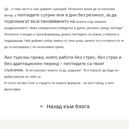
Да - и това често е най-добрият сценарий. Ретинолът може да се използва
пептидите сутрин или в дни без ретинол, за да
вечер, а
подпомагат възстановяването на
кожата и да намалят
раздразнението.
Няма универсален победител в дуела „ретинол срещу пептиди“.
Ретинолът е мощен
и трансформиращ, докато пептидите са нежни, стабилни и
поддържащи. Най-добрият избор зависи от типа кожа, целите ти и готовността ти
да се ангажираш с
по-интензивна грижа.
Ако търсиш грижа, която работи без стрес, без страх и
без адаптационен период – пептидите са твоят
съюзник.
Те не изискват кожата ти да „издържи“.
Те ѝ помагат да бъде по-
добра версия на себе си.
И точно затова стоят в сърцето на нашите формули -
не като тренд, а като
философия.
Назад към блога