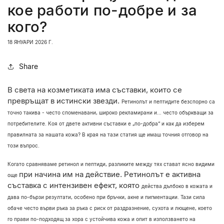
кое работи по-добре и за
кого?
18 ЯНУАРИ 2026 Г.
Share
В света на козметиката има съставки, които се
превръщат в истински звезди.
Ретинолът и пептидите безспорно са
точно такива - често споменавани, широко
рекламирани и… често объркващи за
потребителите. Коя от двете активни съставки е
„по-добра“ и как да изберем
правилната за нашата кожа? В края на тази статия ще
имаш точния отговор на
този въпрос.
Когато сравняваме ретинол и пептиди, разликите между тях стават ясно видими
при начина им на действие. Ретинолът е активна
още
съставка с интензивен ефект, която
действа дълбоко в кожата и
дава по-бързи резултати, особено при
бръчки, акне и пигментации. Тази сила
обаче често върви ръка за ръка с риск от
раздразнение, сухота и лющене, което
го прави по-подходящ за хора с устойчива
кожа и опит в използването на